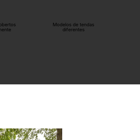
0
+20
obertos
Modelos de tendas
mente
diferentes