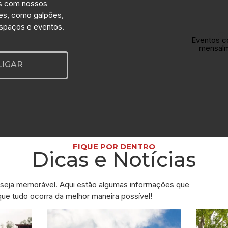
s com nossos
es, como galpões,
espaços e eventos.
+2
Eventos c
mensal
LIGAR
FIQUE POR DENTRO
Dicas e Notícias
seja memorável. Aqui estão algumas informações que
que tudo ocorra da melhor maneira possível!