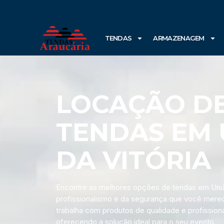
TENDAS
ARMAZENAGEM
LOCAÇÃO D
TENDAS EM 
DA VITÓRIA
Encontre as melhores opções de tendas em União
profissionalismo e da segurança que você mere
trabalha com produtos de qualidade e profissiona
oferecendo a solução ideal para o seu evento.