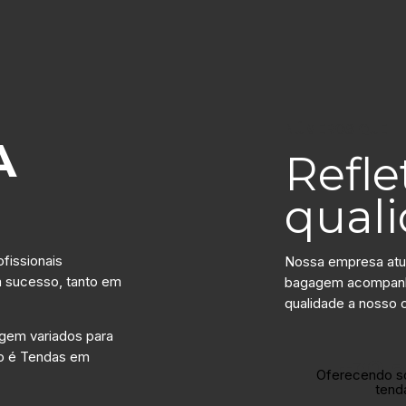
NÚMEROS QUE
A
Refl
qual
fissionais
Nossa empresa atu
m sucesso, tanto em
bagagem acompanha
qualidade a nosso c
gem variados para
o é Tendas em
+30 
Oferecendo s
tend