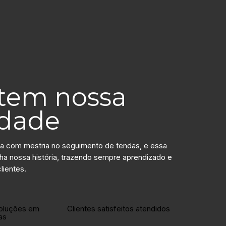
etem nossa
idade
a com mestria no seguimento de tendas, e essa
 nossa história, trazendo sempre aprendizado e
lientes.
anos
+1200
oluções em
Clientes satisfeitos atendidos
as