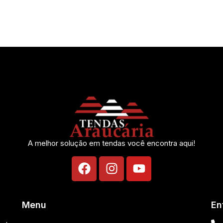
ORA MESMO
e para seu evento!
A melhor solução em tendas você encontra aqui!
Menu
En