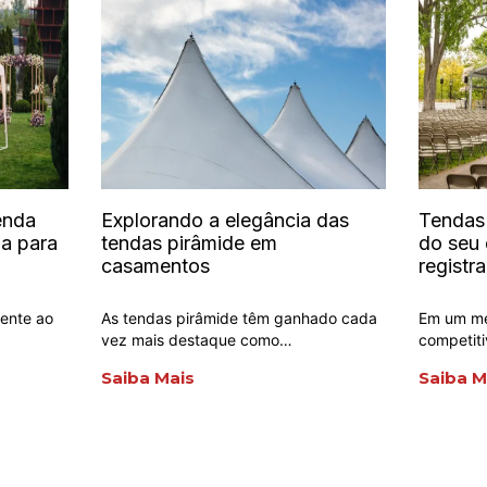
enda
Explorando a elegância das
Tendas 
a para
tendas pirâmide em
do seu
casamentos
registr
mente ao
As tendas pirâmide têm ganhado cada
Em um me
vez mais destaque como…
competiti
Saiba Mais
Saiba M