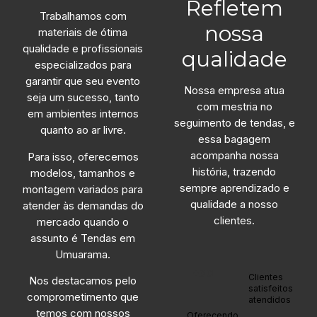
Refletem
Trabalhamos com
nossa
materiais de ótima
qualidade e profissionais
qualidade
especializados para
garantir que seu evento
Nossa empresa atua
seja um sucesso, tanto
com mestria no
em ambientes internos
seguimento de tendas, e
quanto ao ar livre.
essa bagagem
acompanha nossa
Para isso, oferecemos
história, trazendo
modelos, tamanhos e
sempre aprendizado e
montagem variados para
qualidade a nosso
atender às demandas do
clientes.
mercado quando o
assunto é Tendas em
Umuarama.
+30
+1200
Clientes
Nos destacamos pelo
satisfeitos
comprometimento que
atendidos
anos
temos com nossos
Oferecendo