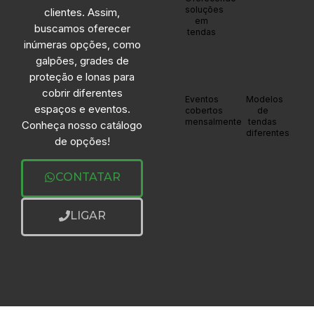
soluções
clientes. Assim,
em
buscamos oferecer
tendas
inúmeras opções, como
galpões, grades de
proteção e lonas para
cobrir diferentes
+20
+20
Eventos
Modelos
espaços e eventos.
cobertos
de
mensalmente
tendas
Conheça nosso catálogo
diferentes
de opções!
CONTATAR
LIGAR