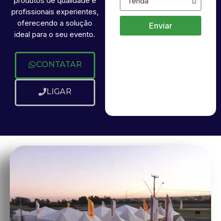
produtos de qualidade e
profissionais experientes,
oferecendo a solução
Enviar
ideal para o seu evento.
CONTATAR
LIGAR