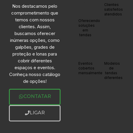
+30
+1200
Clientes
Nos destacamos pelo
satisfeitos
comprometimento que
atendidos
anos
temos com nossos
Oferecendo
soluções
clientes. Assim,
em
buscamos oferecer
tendas
inúmeras opções, como
galpões, grades de
proteção e lonas para
cobrir diferentes
+20
+20
Eventos
Modelos
espaços e eventos.
cobertos
de
mensalmente
tendas
Conheça nosso catálogo
diferentes
de opções!
CONTATAR
LIGAR