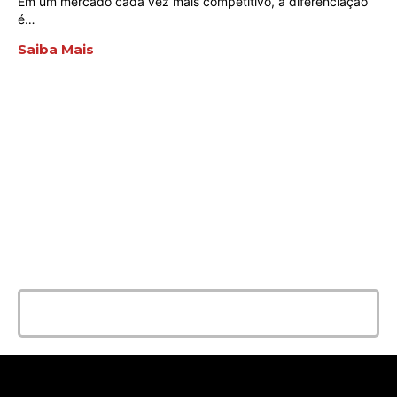
Em um mercado cada vez mais competitivo, a diferenciação
é…
Saiba Mais
ENTRE EM CONTATO
AGORA MESMO
E conte com a melhor solução e
qualidade para seu evento!
Entrar em contato