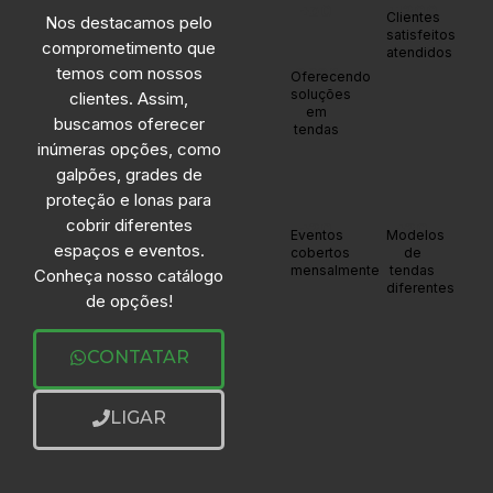
+30
+1200
Clientes
Nos destacamos pelo
satisfeitos
comprometimento que
atendidos
anos
temos com nossos
Oferecendo
soluções
clientes. Assim,
em
buscamos oferecer
tendas
inúmeras opções, como
galpões, grades de
proteção e lonas para
cobrir diferentes
+20
+20
Eventos
Modelos
espaços e eventos.
cobertos
de
mensalmente
tendas
Conheça nosso catálogo
diferentes
de opções!
CONTATAR
LIGAR