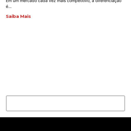
Em um mercado cada vez mais competitivo, a diferenciação
é…
Saiba Mais
ENTRE EM CONTATO
AGORA MESMO
E conte com a melhor solução e
qualidade para seu evento!
Entrar em contato