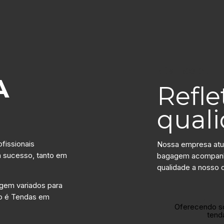
NÚMEROS QUE
A
Refl
qual
fissionais
Nossa empresa atu
m sucesso, tanto em
bagagem acompanha
qualidade a nosso c
gem variados para
o é Tendas em
+30 
Oferecendo s
tend