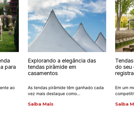
enda
Explorando a elegância das
Tendas 
a para
tendas pirâmide em
do seu
casamentos
registr
mente ao
As tendas pirâmide têm ganhado cada
Em um me
vez mais destaque como…
competiti
Saiba Mais
Saiba M