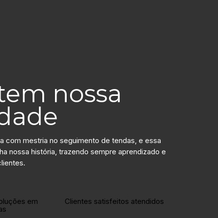
etem nossa
idade
a com mestria no seguimento de tendas, e essa
 nossa história, trazendo sempre aprendizado e
lientes.
anos
+1200
oluções em
Clientes satisfeitos atendidos
as