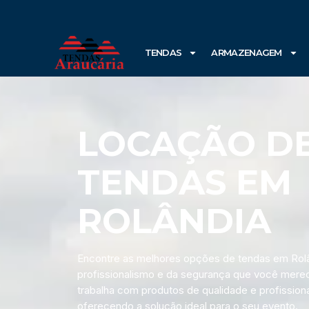
TENDAS
ARMAZENAGEM
LOCAÇÃO D
TENDAS EM
ROLÂNDIA
Encontre as melhores opções de tendas em Rolâ
profissionalismo e da segurança que você mere
trabalha com produtos de qualidade e profissiona
oferecendo a solução ideal para o seu evento.