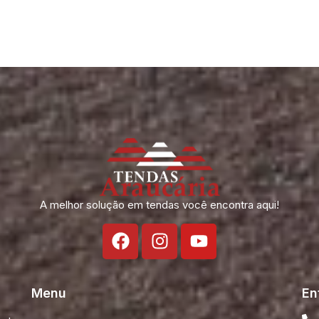
ORA MESMO
e para seu evento!
A melhor solução em tendas você encontra aqui!
Menu
En