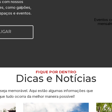
s com nossos
es, como galpões,
espaços e eventos.
+2
Eventos c
mensal
LIGAR
FIQUE POR DENTRO
Dicas e Notícias
seja memorável. Aqui estão algumas informações que
que tudo ocorra da melhor maneira possível!