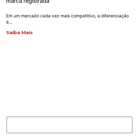
marca registrada
Em um mercado cada vez mais competitivo, a diferenciação
é…
Saiba Mais
ENTRE EM CONTATO
AGORA MESMO
E conte com a melhor solução e
qualidade para seu evento!
Entrar em contato