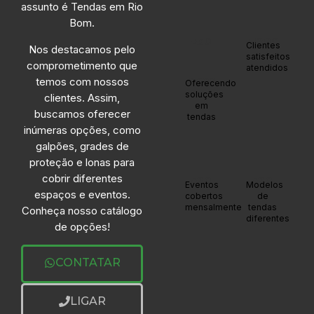
assunto é Tendas em Rio
Bom.
+30
+1200
Clientes
Nos destacamos pelo
satisfeitos
comprometimento que
atendidos
anos
temos com nossos
Oferecendo
soluções
clientes. Assim,
em
buscamos oferecer
tendas
inúmeras opções, como
galpões, grades de
proteção e lonas para
cobrir diferentes
+20
+20
Eventos
Modelos
espaços e eventos.
cobertos
de
mensalmente
tendas
Conheça nosso catálogo
diferentes
de opções!
CONTATAR
LIGAR