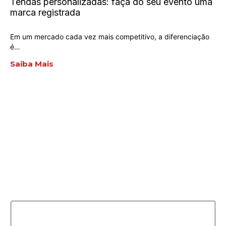
Tendas personalizadas: faça do seu evento uma
marca registrada
Em um mercado cada vez mais competitivo, a diferenciação
é…
Saiba Mais
ENTRE EM CONTATO
AGORA MESMO
E conte com a melhor solução e
qualidade para seu evento!
Entrar em contato