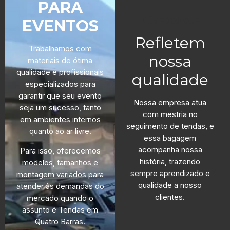
PARA
NÚMEROS QUE
EVENTOS
Refletem
Trabalhamos com
nossa
materiais de ótima
qualidade e profissionais
qualidade
especializados para
garantir que seu evento
Nossa empresa atua
seja um sucesso, tanto
com mestria no
em ambientes internos
seguimento de tendas, e
quanto ao ar livre.
essa bagagem
acompanha nossa
Para isso, oferecemos
história, trazendo
modelos, tamanhos e
sempre aprendizado e
montagem variados para
qualidade a nosso
atender às demandas do
clientes.
mercado quando o
assunto é Tendas em
Quatro Barras.