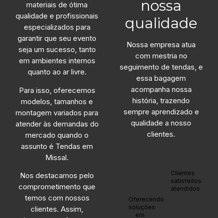
nossa
materiais de ótima
qualidade e profissionais
qualidade
especializados para
garantir que seu evento
Nossa empresa atua
seja um sucesso, tanto
com mestria no
em ambientes internos
seguimento de tendas, e
quanto ao ar livre.
essa bagagem
acompanha nossa
Para isso, oferecemos
história, trazendo
modelos, tamanhos e
sempre aprendizado e
montagem variados para
qualidade a nosso
atender às demandas do
clientes.
mercado quando o
assunto é Tendas em
Missal.
+30
+1200
Clientes
Nos destacamos pelo
satisfeitos
comprometimento que
atendidos
anos
temos com nossos
Oferecendo
soluções
clientes. Assim,
em