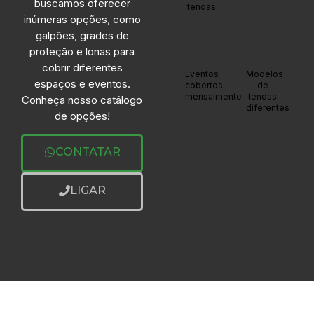
buscamos oferecer
tendas
inúmeras opções, como
galpões, grades de
proteção e lonas para
cobrir diferentes
+20
+20
Eventos
Modelos
espaços e eventos.
cobertos
de
mensalmente
tendas
Conheça nosso catálogo
diferentes
de opções!
CONTATAR
LIGAR