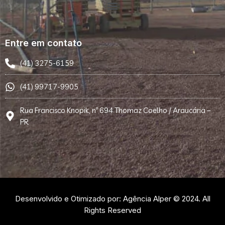
Entre em contato
(41) 3275-6159
(41) 99717-9905
Rua Francisco Knopik, nº 694 Thomaz Coelho / Araucária –
PR
Desenvolvido e Otimizado por: Agência Alper © 2024. All
Rights Reserved