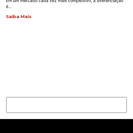
Em um mercado cada vez mais competitivo, a diferenciação
é…
Saiba Mais
ENTRE EM CONTATO
AGORA MESMO
E conte com a melhor solução e
qualidade para seu evento!
Entrar em contato