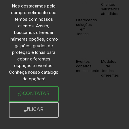
+30
+1200
Clientes
Nos destacamos pelo
satisfeitos
comprometimento que
atendidos
anos
temos com nossos
Oferecendo
soluções
clientes. Assim,
em
buscamos oferecer
tendas
inúmeras opções, como
galpões, grades de
proteção e lonas para
cobrir diferentes
+20
+20
Eventos
Modelos
espaços e eventos.
cobertos
de
mensalmente
tendas
Conheça nosso catálogo
diferentes
de opções!
CONTATAR
LIGAR