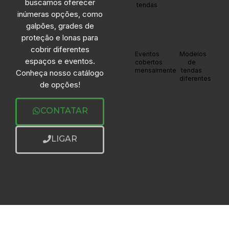
buscamos oferecer
tendas
inúmeras opções, como
galpões, grades de
proteção e lonas para
cobrir diferentes
+20
+20
Eventos
Modelos
espaços e eventos.
cobertos
de
mensalmente
tendas
Conheça nosso catálogo
diferentes
de opções!
CONTATAR
LIGAR