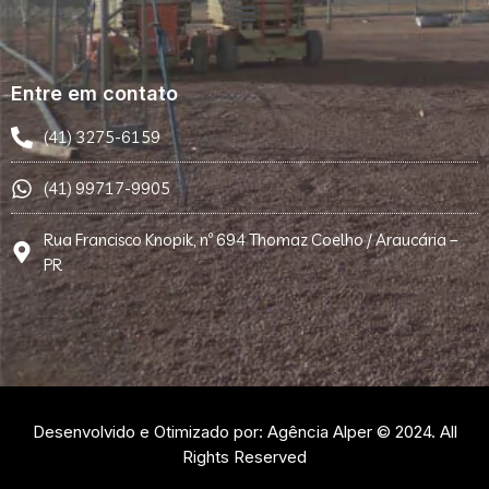
Entre em contato
(41) 3275-6159
(41) 99717-9905
Rua Francisco Knopik, nº 694 Thomaz Coelho / Araucária –
PR
Desenvolvido e Otimizado por: Agência Alper © 2024. All
Rights Reserved