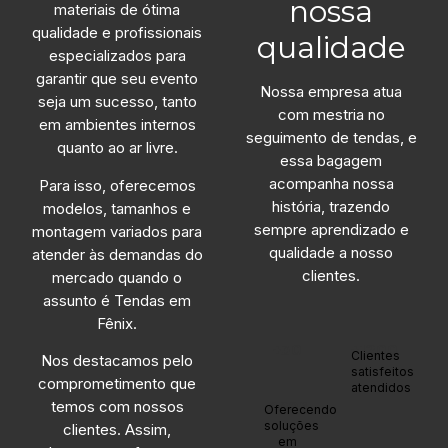
nossa
materiais de ótima
qualidade e profissionais
qualidade
especializados para
garantir que seu evento
Nossa empresa atua
seja um sucesso, tanto
com mestria no
em ambientes internos
seguimento de tendas, e
quanto ao ar livre.
essa bagagem
acompanha nossa
Para isso, oferecemos
história, trazendo
modelos, tamanhos e
sempre aprendizado e
montagem variados para
qualidade a nosso
atender às demandas do
clientes.
mercado quando o
assunto é Tendas em
Fênix.
+30
+1200
Clientes
Nos destacamos pelo
satisfeitos
comprometimento que
atendidos
anos
temos com nossos
Oferecendo
soluções
clientes. Assim,
em