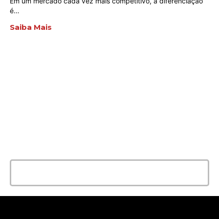
Em um mercado cada vez mais competitivo, a diferenciação
é…
Saiba Mais
ENTRE EM CONTATO
AGORA MESMO
E conte com a melhor solução e
qualidade para seu evento!
Entrar em contato