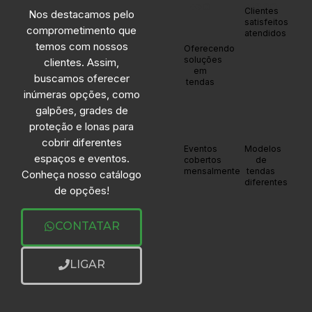
+30
+1200
Clientes
Nos destacamos pelo
satisfeitos
comprometimento que
atendidos
anos
temos com nossos
Oferecendo
soluções
clientes. Assim,
em
buscamos oferecer
tendas
inúmeras opções, como
galpões, grades de
proteção e lonas para
cobrir diferentes
+20
+20
Eventos
Modelos
espaços e eventos.
cobertos
de
mensalmente
tendas
Conheça nosso catálogo
diferentes
de opções!
CONTATAR
LIGAR