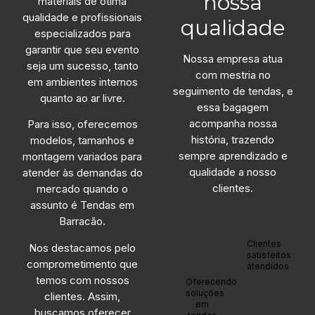
nossa
materiais de ótima
qualidade e profissionais
qualidade
especializados para
garantir que seu evento
Nossa empresa atua
seja um sucesso, tanto
com mestria no
em ambientes internos
seguimento de tendas, e
quanto ao ar livre.
essa bagagem
acompanha nossa
Para isso, oferecemos
história, trazendo
modelos, tamanhos e
sempre aprendizado e
montagem variados para
qualidade a nosso
atender às demandas do
clientes.
mercado quando o
assunto é Tendas em
Barracão.
+30
+1200
Clientes
Nos destacamos pelo
satisfeitos
comprometimento que
atendidos
anos
temos com nossos
Oferecendo
soluções
clientes. Assim,
em
buscamos oferecer