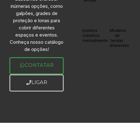
tendas
inúmeras opções, como
galpões, grades de
proteção e lonas para
cobrir diferentes
+20
+20
Eventos
Modelos
espaços e eventos.
cobertos
de
mensalmente
tendas
Conheça nosso catálogo
diferentes
de opções!
CONTATAR
LIGAR