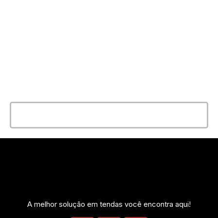
ENTRE EM CONTATO
AGORA MESMO
E conte com a melhor solução e
qualidade para seu evento!
Entrar em contato
A melhor solução em tendas você encontra aqui!